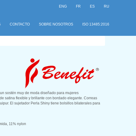
ENG
FR
ES
RU
S
CONTACTO
SOBRE NOSOTROS
ISO 13485:2016
s un sostén muy de moda diseñado para mujeres
e satina flexible y brillante con bordado elegante. Correas
pur. El sujetador Perla Shiny tiene bolsillos bilaterales para
mida, 11% nylon