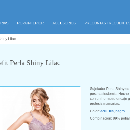
RIAS
ROPA INTERIOR
ACCESORIOS
PREGUNTAS FRECUENTE
hiny Lilac
fit Perla Shiny Lilac
Sujetador Perla Shiny e
postmastectomía. Hecho d
con un hermoso encaje gui
prótesis mamarias.
Color:
ecru
,
lila
,
negro
.
Combinación: 89% polia